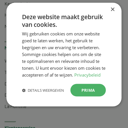
Keel en luchtwegen
×
Huidverzorging
Deze website maakt gebruik
van cookies.
Nachtrust
Wij gebruiken cookies om onze website
goed te laten werken, het gebruik te
begrijpen en uw ervaring te verbeteren.
Merken
Sommige cookies helpen ons om de site
te optimaliseren en relevante inhoud te
Wapiti
tonen. U kunt ervoor kiezen om cookies te
Tai-Ginseng
accepteren of af te wijzen.
Privacybeleid
Dermagíq
PRIMA
DETAILS WEERGEVEN
Draisma
La Montine
Klantenservice