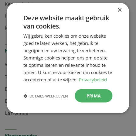
Keel en luchtwegen
×
Huidverzorging
Deze website maakt gebruik
van cookies.
Nachtrust
Wij gebruiken cookies om onze website
goed te laten werken, het gebruik te
begrijpen en uw ervaring te verbeteren.
Merken
Sommige cookies helpen ons om de site
te optimaliseren en relevante inhoud te
Wapiti
tonen. U kunt ervoor kiezen om cookies te
Tai-Ginseng
accepteren of af te wijzen.
Privacybeleid
Dermagíq
PRIMA
DETAILS WEERGEVEN
Draisma
La Montine
Klantenservice