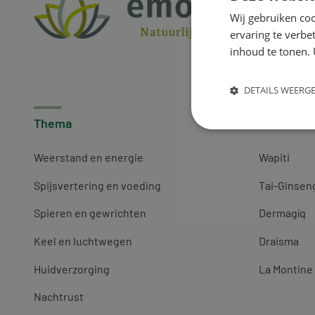
Wij gebruiken coo
ervaring te verbe
inhoud te tonen. 
DETAILS WEERG
Thema
Merken
Weerstand en energie
Wapiti
Spijsvertering en voeding
Tai-Ginsen
Spieren en gewrichten
Dermagíq
Keel en luchtwegen
Draisma
Huidverzorging
La Montine
Nachtrust