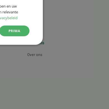
jpen en uw
n relevante
ivacybeleid
PRIMA
Over ons
Over ons