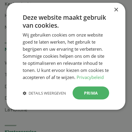
Keel en luchtwegen
×
Huidverzorging
Deze website maakt gebruik
van cookies.
Nachtrust
Wij gebruiken cookies om onze website
goed te laten werken, het gebruik te
begrijpen en uw ervaring te verbeteren.
Merken
Sommige cookies helpen ons om de site
te optimaliseren en relevante inhoud te
Wapiti
tonen. U kunt ervoor kiezen om cookies te
Tai-Ginseng
accepteren of af te wijzen.
Privacybeleid
Dermagíq
PRIMA
DETAILS WEERGEVEN
Draisma
La Montine
Klantenservice