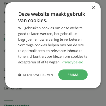
Keel en luchtwegen
×
Huidverzorging
Deze website maakt gebruik
van cookies.
Nachtrust
Wij gebruiken cookies om onze website
goed te laten werken, het gebruik te
begrijpen en uw ervaring te verbeteren.
Merken
Sommige cookies helpen ons om de site
te optimaliseren en relevante inhoud te
Wapiti
tonen. U kunt ervoor kiezen om cookies te
Tai-Ginseng
accepteren of af te wijzen.
Privacybeleid
Dermagíq
PRIMA
DETAILS WEERGEVEN
Draisma
La Montine
Klantenservice