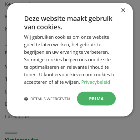
Keel en luchtwegen
×
Huidverzorging
Deze website maakt gebruik
van cookies.
Nachtrust
Wij gebruiken cookies om onze website
goed te laten werken, het gebruik te
begrijpen en uw ervaring te verbeteren.
Merken
Sommige cookies helpen ons om de site
te optimaliseren en relevante inhoud te
Wapiti
tonen. U kunt ervoor kiezen om cookies te
Tai-Ginseng
accepteren of af te wijzen.
Privacybeleid
Dermagíq
PRIMA
DETAILS WEERGEVEN
Draisma
La Montine
Klantenservice