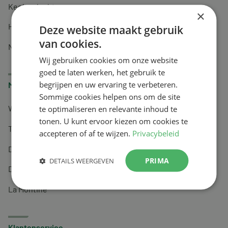
Keel en luchtwegen
×
Huidverzorging
Deze website maakt gebruik
van cookies.
Nachtrust
Wij gebruiken cookies om onze website
goed te laten werken, het gebruik te
begrijpen en uw ervaring te verbeteren.
Merken
Sommige cookies helpen ons om de site
te optimaliseren en relevante inhoud te
Wapiti
tonen. U kunt ervoor kiezen om cookies te
Tai-Ginseng
accepteren of af te wijzen.
Privacybeleid
Dermagíq
PRIMA
DETAILS WEERGEVEN
Draisma
La Montine
Klantenservice