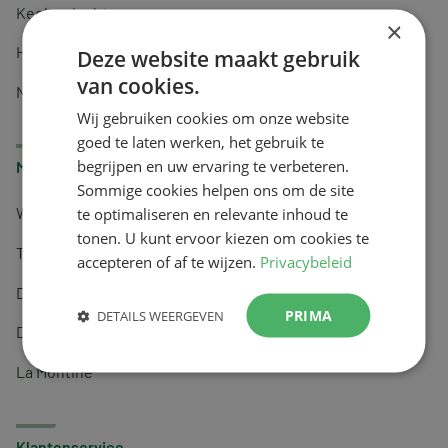
Keel en luchtwegen
×
Huidverzorging
Deze website maakt gebruik
van cookies.
Nachtrust
Wij gebruiken cookies om onze website
goed te laten werken, het gebruik te
begrijpen en uw ervaring te verbeteren.
Merken
Sommige cookies helpen ons om de site
te optimaliseren en relevante inhoud te
Wapiti
tonen. U kunt ervoor kiezen om cookies te
Tai-Ginseng
accepteren of af te wijzen.
Privacybeleid
Dermagíq
PRIMA
DETAILS WEERGEVEN
Draisma
La Montine
Klantenservice