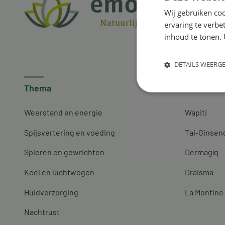
Wij gebruiken coo
ervaring te verbe
inhoud te tonen. 
DETAILS WEERG
Thema
Merken
Weerstand en energie
Wapiti
Spijsvertering en voeding
Tai-Ginsen
Spieren en gewrichten
Dermagíq
Keel en luchtwegen
Draisma
Huidverzorging
La Montine
Nachtrust