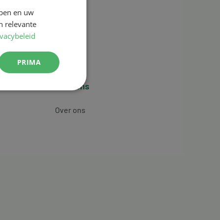
jpen en uw
n relevante
ivacybeleid
PRIMA
Over ons
Over ons