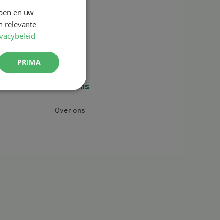
jpen en uw
n relevante
ivacybeleid
PRIMA
Over ons
Over ons