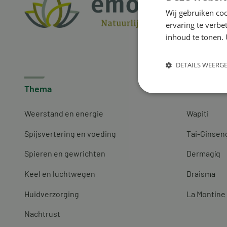
Wij gebruiken coo
ervaring te verbe
inhoud te tonen. 
DETAILS WEERG
Thema
Merken
Weerstand en energie
Wapiti
Spijsvertering en voeding
Tai-Ginsen
Spieren en gewrichten
Dermagíq
Keel en luchtwegen
Draisma
Huidverzorging
La Montine
Nachtrust