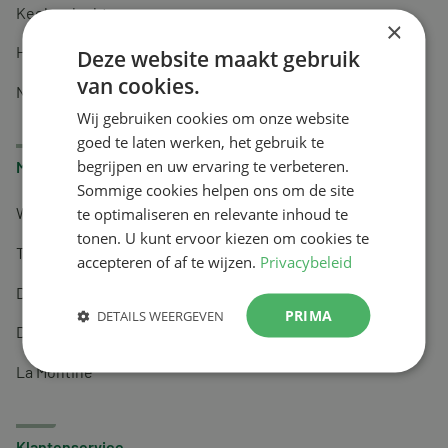
Keel en luchtwegen
×
Huidverzorging
Deze website maakt gebruik
van cookies.
Nachtrust
Wij gebruiken cookies om onze website
goed te laten werken, het gebruik te
begrijpen en uw ervaring te verbeteren.
Merken
Sommige cookies helpen ons om de site
te optimaliseren en relevante inhoud te
Wapiti
tonen. U kunt ervoor kiezen om cookies te
Tai-Ginseng
accepteren of af te wijzen.
Privacybeleid
Dermagíq
PRIMA
DETAILS WEERGEVEN
Draisma
La Montine
Klantenservice