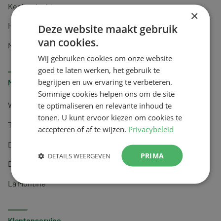
Keel en luchtwegen
×
Huidverzorging
Deze website maakt gebruik
van cookies.
Nachtrust
Wij gebruiken cookies om onze website
goed te laten werken, het gebruik te
begrijpen en uw ervaring te verbeteren.
Merken
Sommige cookies helpen ons om de site
te optimaliseren en relevante inhoud te
Wapiti
tonen. U kunt ervoor kiezen om cookies te
Tai-Ginseng
accepteren of af te wijzen.
Privacybeleid
Dermagíq
PRIMA
DETAILS WEERGEVEN
Draisma
La Montine
Klantenservice