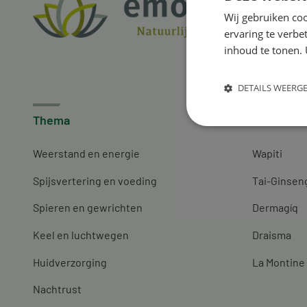
Wij gebruiken coo
ervaring te verbe
inhoud te tonen. 
DETAILS WEERG
Thema
Merken
Weerstand en energie
Wapiti
Spijsvertering en voeding
Tai-Ginsen
Spieren en gewrichten
Dermagíq
Keel en luchtwegen
Draisma
Huidverzorging
La Montine
Nachtrust