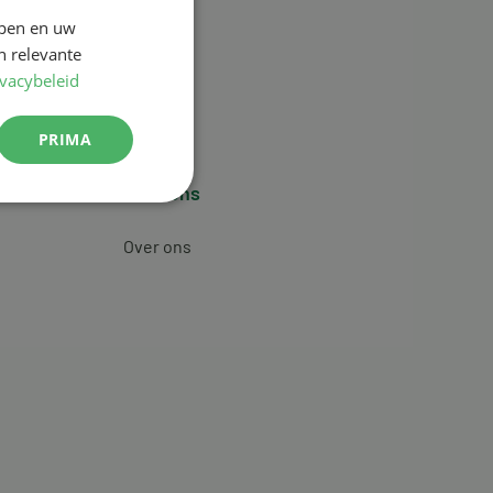
jpen en uw
n relevante
ivacybeleid
PRIMA
Over ons
Over ons