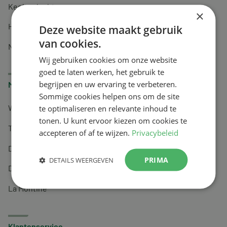
Keel en luchtwegen
×
Huidverzorging
Deze website maakt gebruik
van cookies.
Nachtrust
Wij gebruiken cookies om onze website
goed te laten werken, het gebruik te
begrijpen en uw ervaring te verbeteren.
Merken
Sommige cookies helpen ons om de site
te optimaliseren en relevante inhoud te
Wapiti
tonen. U kunt ervoor kiezen om cookies te
Tai-Ginseng
accepteren of af te wijzen.
Privacybeleid
Dermagíq
PRIMA
DETAILS WEERGEVEN
Draisma
La Montine
Klantenservice