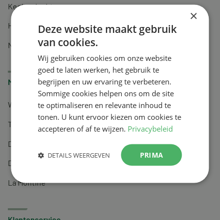
Keel en luchtwegen
×
Huidverzorging
Deze website maakt gebruik
van cookies.
Nachtrust
Wij gebruiken cookies om onze website
goed te laten werken, het gebruik te
begrijpen en uw ervaring te verbeteren.
Merken
Sommige cookies helpen ons om de site
te optimaliseren en relevante inhoud te
Wapiti
tonen. U kunt ervoor kiezen om cookies te
Tai-Ginseng
accepteren of af te wijzen.
Privacybeleid
Dermagíq
PRIMA
DETAILS WEERGEVEN
Draisma
La Montine
Klantenservice