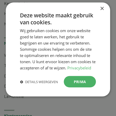
Keel en luchtwegen
×
Huidverzorging
Deze website maakt gebruik
van cookies.
Nachtrust
Wij gebruiken cookies om onze website
goed te laten werken, het gebruik te
begrijpen en uw ervaring te verbeteren.
Merken
Sommige cookies helpen ons om de site
te optimaliseren en relevante inhoud te
Wapiti
tonen. U kunt ervoor kiezen om cookies te
Tai-Ginseng
accepteren of af te wijzen.
Privacybeleid
Dermagíq
PRIMA
DETAILS WEERGEVEN
Draisma
La Montine
Klantenservice