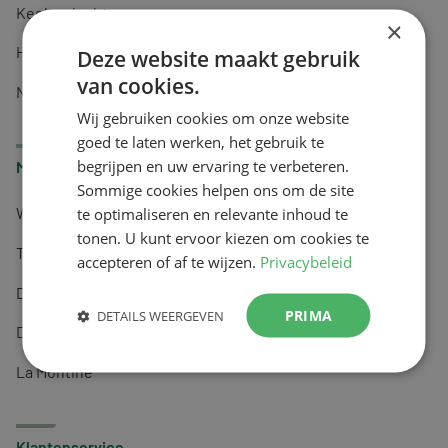
Keel en luchtwegen
×
Huidverzorging
Deze website maakt gebruik
van cookies.
Nachtrust
Wij gebruiken cookies om onze website
goed te laten werken, het gebruik te
begrijpen en uw ervaring te verbeteren.
Merken
Sommige cookies helpen ons om de site
te optimaliseren en relevante inhoud te
Wapiti
tonen. U kunt ervoor kiezen om cookies te
Tai-Ginseng
accepteren of af te wijzen.
Privacybeleid
Dermagíq
PRIMA
DETAILS WEERGEVEN
Draisma
La Montine
Klantenservice