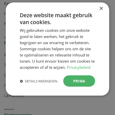
Keel en luchtwegen
×
Huidverzorging
Deze website maakt gebruik
van cookies.
Nachtrust
Wij gebruiken cookies om onze website
goed te laten werken, het gebruik te
begrijpen en uw ervaring te verbeteren.
Merken
Sommige cookies helpen ons om de site
te optimaliseren en relevante inhoud te
Wapiti
tonen. U kunt ervoor kiezen om cookies te
Tai-Ginseng
accepteren of af te wijzen.
Privacybeleid
Dermagíq
PRIMA
DETAILS WEERGEVEN
Draisma
La Montine
Klantenservice