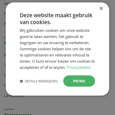
Keel en luchtwegen
×
Huidverzorging
Deze website maakt gebruik
van cookies.
Nachtrust
Wij gebruiken cookies om onze website
goed te laten werken, het gebruik te
begrijpen en uw ervaring te verbeteren.
Merken
Sommige cookies helpen ons om de site
te optimaliseren en relevante inhoud te
Wapiti
tonen. U kunt ervoor kiezen om cookies te
Tai-Ginseng
accepteren of af te wijzen.
Privacybeleid
Dermagíq
PRIMA
DETAILS WEERGEVEN
Draisma
La Montine
Klantenservice