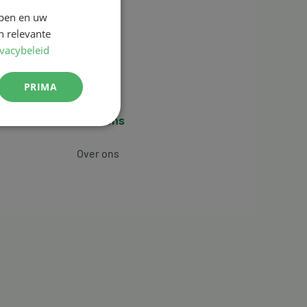
jpen en uw
n relevante
ivacybeleid
PRIMA
Over ons
Over ons