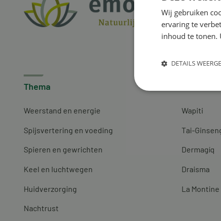
Wij gebruiken coo
ervaring te verbe
inhoud te tonen. 
DETAILS WEERG
Thema
Merken
Weerstand en energie
Wapiti
Spijsvertering en voeding
Tai-Ginsen
Spieren en gewrichten
Dermagíq
Keel en luchtwegen
Draisma
Huidverzorging
La Montine
Nachtrust