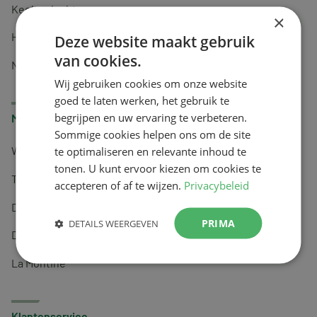
Keel en luchtwegen
×
Huidverzorging
Deze website maakt gebruik
van cookies.
Nachtrust
Wij gebruiken cookies om onze website
goed te laten werken, het gebruik te
begrijpen en uw ervaring te verbeteren.
Merken
Sommige cookies helpen ons om de site
te optimaliseren en relevante inhoud te
Wapiti
tonen. U kunt ervoor kiezen om cookies te
Tai-Ginseng
accepteren of af te wijzen.
Privacybeleid
Dermagíq
PRIMA
DETAILS WEERGEVEN
Draisma
La Montine
Klantenservice