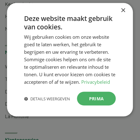
Keel en luchtwegen
×
Huidverzorging
Deze website maakt gebruik
van cookies.
Nachtrust
Wij gebruiken cookies om onze website
goed te laten werken, het gebruik te
begrijpen en uw ervaring te verbeteren.
Merken
Sommige cookies helpen ons om de site
te optimaliseren en relevante inhoud te
Wapiti
tonen. U kunt ervoor kiezen om cookies te
Tai-Ginseng
accepteren of af te wijzen.
Privacybeleid
Dermagíq
PRIMA
DETAILS WEERGEVEN
Draisma
La Montine
Klantenservice