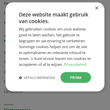
Keel en luchtwegen
×
Huidverzorging
Deze website maakt gebruik
van cookies.
Nachtrust
Wij gebruiken cookies om onze website
goed te laten werken, het gebruik te
begrijpen en uw ervaring te verbeteren.
Merken
Sommige cookies helpen ons om de site
te optimaliseren en relevante inhoud te
Wapiti
tonen. U kunt ervoor kiezen om cookies te
Tai-Ginseng
accepteren of af te wijzen.
Privacybeleid
Dermagíq
PRIMA
DETAILS WEERGEVEN
Draisma
La Montine
Klantenservice