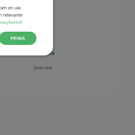
jpen en uw
n relevante
ivacybeleid
PRIMA
Over ons
Over ons