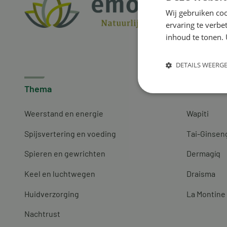
Wij gebruiken coo
ervaring te verbe
inhoud te tonen. 
DETAILS WEERG
Thema
Merken
Weerstand en energie
Wapiti
Spijsvertering en voeding
Tai-Ginsen
Spieren en gewrichten
Dermagíq
Keel en luchtwegen
Draisma
Huidverzorging
La Montine
Nachtrust