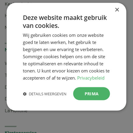
Keel en luchtwegen
×
Huidverzorging
Deze website maakt gebruik
van cookies.
Nachtrust
Wij gebruiken cookies om onze website
goed te laten werken, het gebruik te
begrijpen en uw ervaring te verbeteren.
Merken
Sommige cookies helpen ons om de site
te optimaliseren en relevante inhoud te
Wapiti
tonen. U kunt ervoor kiezen om cookies te
Tai-Ginseng
accepteren of af te wijzen.
Privacybeleid
Dermagíq
PRIMA
DETAILS WEERGEVEN
Draisma
La Montine
Klantenservice