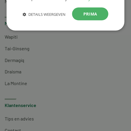
Nachtrust
PRIMA
DETAILS WEERGEVEN
Merken
Wapiti
Tai-Ginseng
Dermagíq
Draisma
La Montine
Klantenservice
Tips en advies
Contact