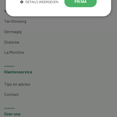
PRIMA
DETAILS WEERGEVEN
Wapiti
Tai-Ginseng
Dermagíq
Draisma
La Montine
Klantenservice
Tips en advies
Contact
Over ons